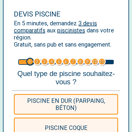
DEVIS PISCINE
En 5 minutes, demandez
3 devis
comparatifs
aux
piscinistes
dans votre
région.
Gratuit, sans pub et sans engagement.
1
2
3
4
5
6
7
8
9
10
11
Quel type de piscine souhaitez-
vous ?
PISCINE EN DUR (PARPAING,
BÉTON)
PISCINE COQUE