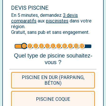
DEVIS PISCINE
En 5 minutes, demandez
3 devis
comparatifs
aux
piscinistes
dans votre
région.
Gratuit, sans pub et sans engagement.
1
2
3
4
5
6
7
8
9
10
11
Quel type de piscine souhaitez-
vous ?
PISCINE EN DUR (PARPAING,
BÉTON)
PISCINE COQUE