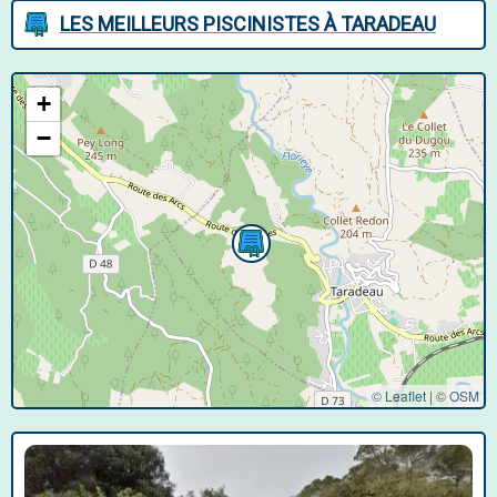
LES MEILLEURS PISCINISTES À TARADEAU
+
−
© Leaflet
|
©
OSM